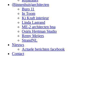
Reparaties
(Binnenhuis)architecten
Buro 11
In Toom
Ki Kraft interieur
Linda Lagrand
ME-2 architecten bna
Osiris Hertman Studio
Remy Meijers
StrandNL
Nieuws
Actuele berichten facebook
Contact