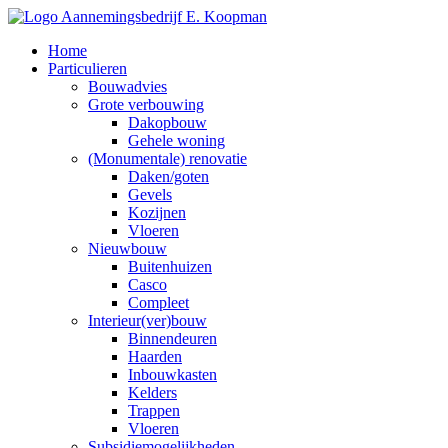
Home
Particulieren
Bouwadvies
Grote verbouwing
Dakopbouw
Gehele woning
(Monumentale) renovatie
Daken/goten
Gevels
Kozijnen
Vloeren
Nieuwbouw
Buitenhuizen
Casco
Compleet
Interieur(ver)bouw
Binnendeuren
Haarden
Inbouwkasten
Kelders
Trappen
Vloeren
Subsidiemogelijkheden