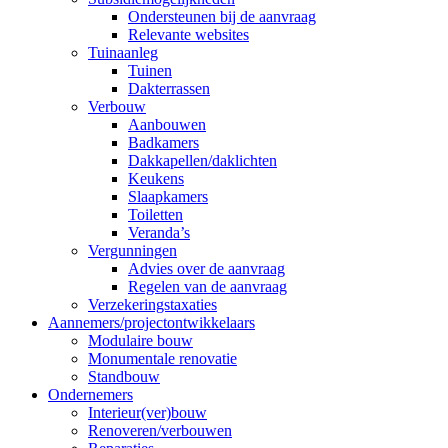
Ondersteunen bij de aanvraag
Relevante websites
Tuinaanleg
Tuinen
Dakterrassen
Verbouw
Aanbouwen
Badkamers
Dakkapellen/daklichten
Keukens
Slaapkamers
Toiletten
Veranda’s
Vergunningen
Advies over de aanvraag
Regelen van de aanvraag
Verzekeringstaxaties
Aannemers/projectontwikkelaars
Modulaire bouw
Monumentale renovatie
Standbouw
Ondernemers
Interieur(ver)bouw
Renoveren/verbouwen