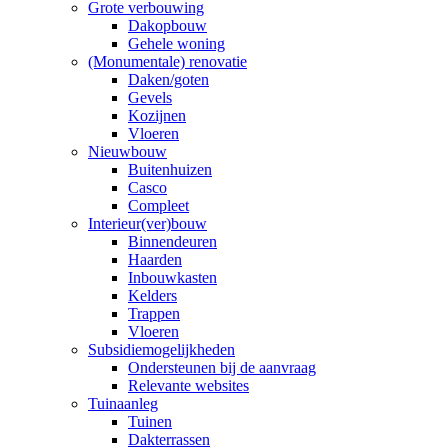
Grote verbouwing
Dakopbouw
Gehele woning
(Monumentale) renovatie
Daken/goten
Gevels
Kozijnen
Vloeren
Nieuwbouw
Buitenhuizen
Casco
Compleet
Interieur(ver)bouw
Binnendeuren
Haarden
Inbouwkasten
Kelders
Trappen
Vloeren
Subsidiemogelijkheden
Ondersteunen bij de aanvraag
Relevante websites
Tuinaanleg
Tuinen
Dakterrassen