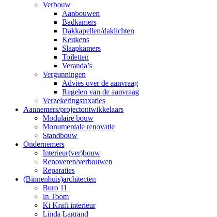
Verbouw
Aanbouwen
Badkamers
Dakkapellen/daklichten
Keukens
Slaapkamers
Toiletten
Veranda’s
Vergunningen
Advies over de aanvraag
Regelen van de aanvraag
Verzekeringstaxaties
Aannemers/projectontwikkelaars
Modulaire bouw
Monumentale renovatie
Standbouw
Ondernemers
Interieur(ver)bouw
Renoveren/verbouwen
Reparaties
(Binnenhuis)architecten
Buro 11
In Toom
Ki Kraft interieur
Linda Lagrand