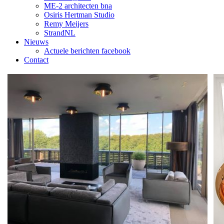
ME-2 architecten bna
Osiris Hertman Studio
Remy Meijers
StrandNL
Nieuws
Actuele berichten facebook
Contact