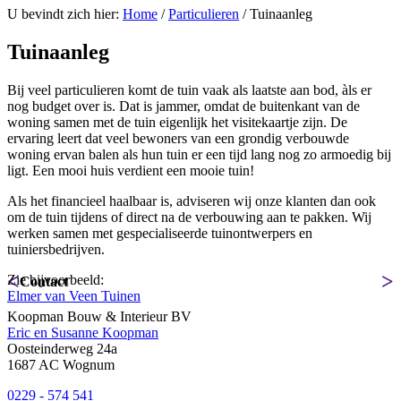
U bevindt zich hier:
Home
/
Particulieren
/
Tuinaanleg
Tuinaanleg
Bij veel particulieren komt de tuin vaak als laatste aan bod, àls er
nog budget over is. Dat is jammer, omdat de buitenkant van de
woning samen met de tuin eigenlijk het visitekaartje zijn. De
ervaring leert dat veel bewoners van een grondig verbouwde
woning ervan balen als hun tuin er een tijd lang nog zo armoedig bij
ligt. Een mooi huis verdient een mooie tuin!
Als het financieel haalbaar is, adviseren wij onze klanten dan ook
om de tuin tijdens of direct na de verbouwing aan te pakken. Wij
werken samen met gespecialiseerde tuinontwerpers en
tuiniersbedrijven.
<
>
Zie bijvoorbeeld:
Contact
Elmer van Veen Tuinen
Koopman Bouw & Interieur BV
Eric en Susanne Koopman
Oosteinderweg 24a
1687 AC Wognum
0229 - 574 541