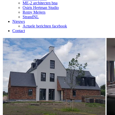
ME-2 architecten bna
Osiris Hertman Studio
Remy Meijers
StrandNL
Nieuws
Actuele berichten facebook
Contact