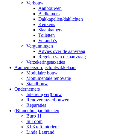
Verbouw
Aanbouwen
Badkamers
Dakkapellen/daklichten
Keukens
Slaapkamers
Toiletten
Veranda’s
Vergunningen
Advies over de aanvraag
Regelen van de aanvraag
Verzekeringstaxaties
Aannemers/projectontwikkelaars
Modulaire bouw
Monumentale renovatie
Standbouw
Ondernemers
Interieur(ver)bouw
Renoveren/verbouwen
Reparaties
(Binnenhuis)architecten
Buro 11
In Toom
Ki Kraft interieur
Linda Lagrand