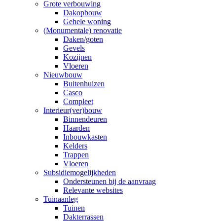
Grote verbouwing
Dakopbouw
Gehele woning
(Monumentale) renovatie
Daken/goten
Gevels
Kozijnen
Vloeren
Nieuwbouw
Buitenhuizen
Casco
Compleet
Interieur(ver)bouw
Binnendeuren
Haarden
Inbouwkasten
Kelders
Trappen
Vloeren
Subsidiemogelijkheden
Ondersteunen bij de aanvraag
Relevante websites
Tuinaanleg
Tuinen
Dakterrassen